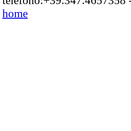
telefono:+39.347.4657358 
home